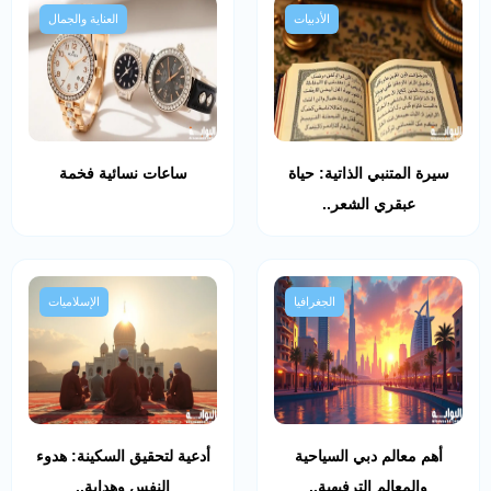
الأدبيات
العناية والجمال
سيرة المتنبي الذاتية: حياة
ساعات نسائية فخمة
عبقري الشعر..
الجغرافيا
الإسلاميات
أهم معالم دبي السياحية
أدعية لتحقيق السكينة: هدوء
والمعالم الترفيهية..
النفس وهداية..