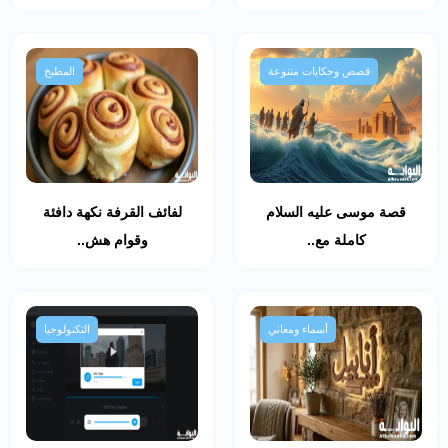
قصص وحكايات متنوعة
المطبخ
قصة موسى عليه السلام
لفائف القرفة نكهة دافئة
كاملة مع..
وقوام هش..
أسماء ومعاني
التكنولوجيا