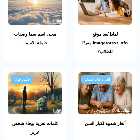
لماذا يُعد موقع
معنى اسم سما وصفات
Imagetotext.info مفيدًا
حاملة الاسم..
للطلاب؟
ألغاز وألعاب التفكير
حكم وأقوال
ألغاز شعبية لكبار السن
كلمات تعزية بوفاة شخص
عزيز